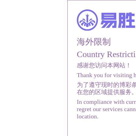
海外限制
Country Restrict
感谢您访问本网站！
Thank you for visiting
为了遵守现时的博彩条
在您的区域提供服务
In compliance with curr
regret our services cann
location.